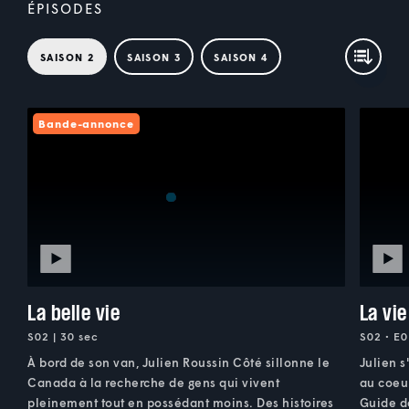
ÉPISODES
SAISON 2
SAISON 3
SAISON 4
Bande-annonce
La belle vie
La vi
S02 | 30 sec
S02 • E0
À bord de son van, Julien Roussin Côté sillonne le
Julien s
Canada à la recherche de gens qui vivent
au coeur
pleinement tout en possédant moins. Des histoires
Guide d