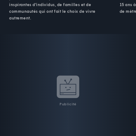
inspirantes d'individus, de familles et de
15 ans à
communautés qui ont fait le choix de vivre
de mètre
autrement.
Publicité