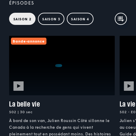
ÉPISODES
SAISON 2
SAISON 3
SAISON 4
Bande-annonce
La belle vie
La vi
S02 | 30 sec
S02 • E0
À bord de son van, Julien Roussin Côté sillonne le
Julien s
Canada à la recherche de gens qui vivent
au coeur
pleinement tout en possédant moins. Des histoires
Guide d