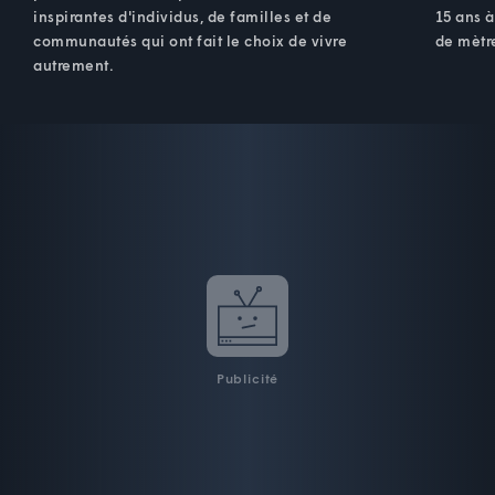
inspirantes d'individus, de familles et de
15 ans à
communautés qui ont fait le choix de vivre
de mètre
autrement.
Publicité