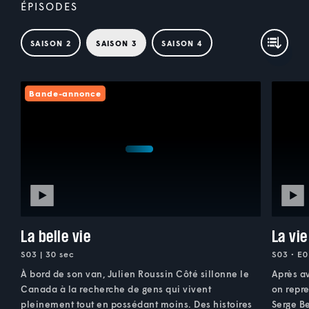
ÉPISODES
SAISON 2
SAISON 3
SAISON 4
Bande-annonce
La belle vie
La vi
S03 | 30 sec
S03 • E0
À bord de son van, Julien Roussin Côté sillonne le
Après a
Canada à la recherche de gens qui vivent
on repre
pleinement tout en possédant moins. Des histoires
Serge Be