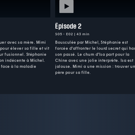
Épisode 2
S05 • E02 | 43 min
uer avec sa mère. Mimi
Bousculée par Michel, Stéphanie est
pour élever sa fille et vit
forcée d'affronter le lourd secret qui ha
ur fusionnel. Stéphanie
son passé. Le chum d'Isa part pour la
ion indécente à Michel.
Chine avec une jolie interprète. Isa est
 face à la maladie
jalouse. Mimi a une mission : trouver u
père pour sa fille.