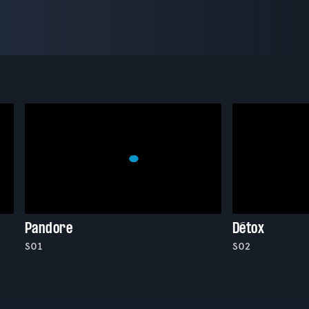
Pandore
Détox
S01
S02