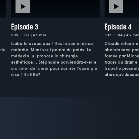
Épisode 3
Épisode 4
S05 • E03 | 43 min
S05 • E04 | 43 mi
Isabelle avoue aux filles le secret de sa
Claude retourne s
nte
maladie. Mimi veut perdre du poids. Le
abandonnée par 
médecin lui propose la chirurgie
forcée par Miche
esthétique... Stéphanie parviendra-t-elle
traces du drame q
n
à arrêter de fumer pour donner l'exemple
Isabelle présen
à sa fille Elle?
alors que Jacques