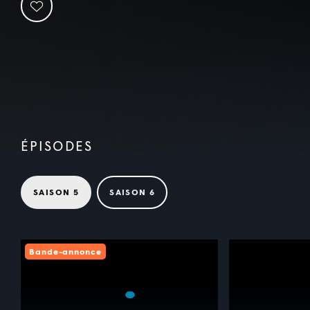
ÉPISODES
SAISON 5
SAISON 6
Bande-annonce