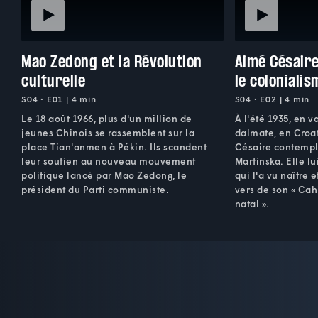
Mao Zedong et la Révolution
Aimé Césaire
culturelle
le colonialis
S04 • E01 | 4 min
S04 • E02 | 4 min
Le 18 août 1966, plus d'un million de
À l'été 1935, en v
jeunes Chinois se rassemblent sur la
dalmate, en Croat
place Tian'anmen à Pékin. Ils scandent
Césaire contemp
leur soutien au nouveau mouvement
Martinska. Elle l
politique lancé par Mao Zedong, le
qui l'a vu naître e
président du Parti communiste.
vers de son « Cah
natal ».