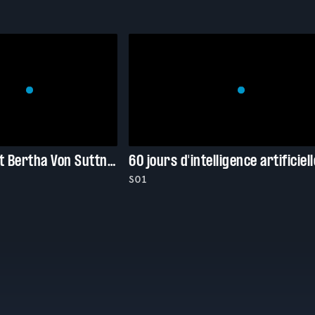
Alfred Nobel et Bertha Von Suttner : Un prix pour la paix
60 jours d'intelligence artificiell
S01