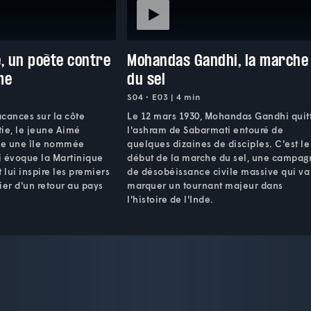
, un poète contre
Mohandas Gandhi, la marche
me
du sel
S04 • E03 | 4 min
acances sur la côte
Le 12 mars 1930, Mohandas Gandhi quit
ie, le jeune Aimé
l'ashram de Sabarmati entouré de
le une île nommée
quelques dizaines de disciples. C'est le
ui évoque la Martinique
début de la marche du sel, une campag
t lui inspire les premiers
de désobéissance civile massive qui va
ier d'un retour au pays
marquer un tournant majeur dans
l'histoire de l'Inde.