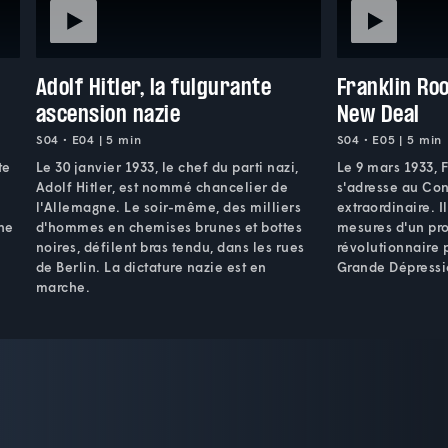
Adolf Hitler, la fulgurante
Franklin Roo
ascension nazie
New Deal
S04 • E04 | 5 min
S04 • E05 | 5 min
te
Le 30 janvier 1933, le chef du parti nazi,
Le 9 mars 1933, 
Adolf Hitler, est nommé chancelier de
s'adresse au Con
l'Allemagne. Le soir-même, des milliers
extraordinaire. I
ne
d'hommes en chemises brunes et bottes
mesures d'un pr
noires, défilent bras tendu, dans les rues
révolutionnaire p
de Berlin. La dictature nazie est en
Grande Dépressio
marche.