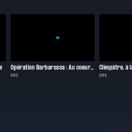
e
Opération Barbarossa : Au coeur des ténèbres
S01
S01