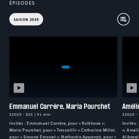
ÉPISODES
SAISON 2025
Emmanuel Carrère, Maria Pourchet
Améli
S2025 • E01 | 91 min
S2025 • 
Invités : Emmanuel Carrère, pour « Kolkhoze »;
Invités 
Maria Pourchet, pour « Tressaillir » Catherine Millet,
»; Amél
pour « Simone Émonet »; Nathacha Appanah, pour «
Alikazal