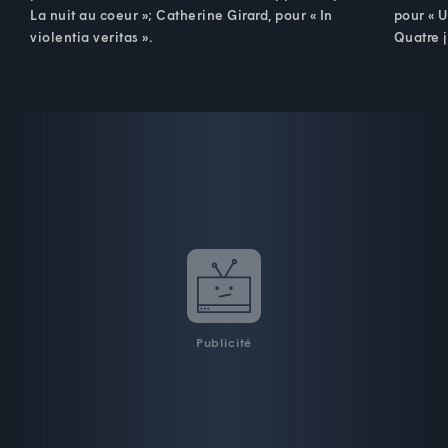
La nuit au coeur »; Catherine Girard, pour « In
pour « U
violentia veritas ».
Quatre 
Publicité