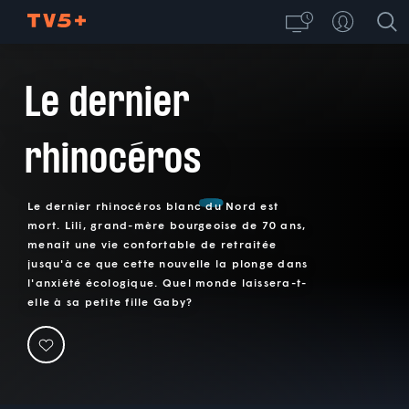
Le dernier
rhinocéros
Le dernier rhinocéros blanc du Nord est
mort. Lili, grand-mère bourgeoise de 70 ans,
menait une vie confortable de retraitée
jusqu'à ce que cette nouvelle la plonge dans
l'anxiété écologique. Quel monde laissera-t-
elle à sa petite fille Gaby?