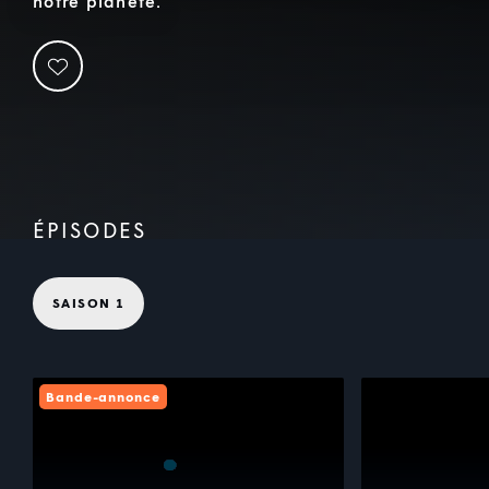
notre planète.
ÉPISODES
SAISON 1
Bande-annonce