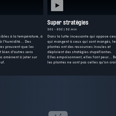
Super stratégies
S01 • E02 | 52 min
sibles à la température, à
Dans la lutte incessante qui oppose ce
à l'humidité... Des
qui mangent à ceux qui sont mangés, le
es prouvent que les
plantes ont des ressources inouïes et
 bien d'autres sens
déploient des stratégies stupéfiantes.
s amènent à jeter sur
Elles empoisonnent, elles font peur... B
uf.
les plantes ne sont pas celles qu'on croi