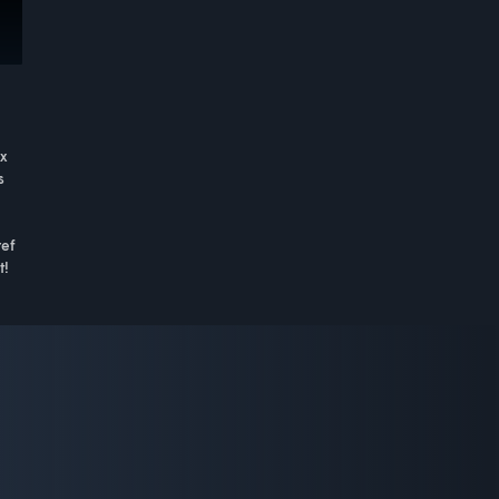
ux
s
ref
t!