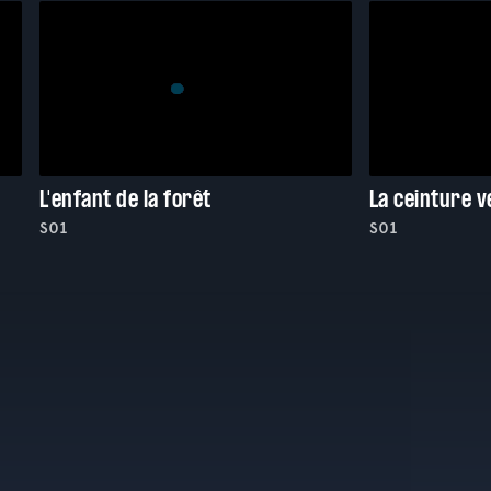
L'enfant de la forêt
La ceinture 
S01
S01