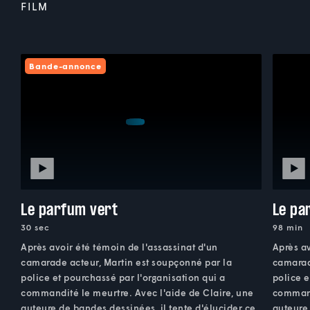
FILM
Bande-annonce
Le parfum vert
Le pa
30 sec
98 min
Après avoir été témoin de l'assassinat d'un
Après av
camarade acteur, Martin est soupçonné par la
camarad
police et pourchassé par l'organisation qui a
police e
commandité le meurtre. Avec l'aide de Claire, une
command
auteure de bandes dessinées, il tente d'élucider ce
auteure 