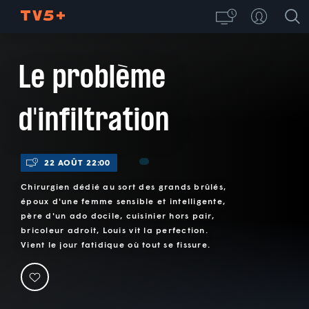
Le problème
d'infiltration
22 AOÛT 22:00
Chirurgien dédié au sort des grands brûlés,
époux d'une femme sensible et intelligente,
père d'un ado docile, cuisinier hors pair,
bricoleur adroit, Louis vit la perfection.
Vient le jour fatidique où tout se fissure.