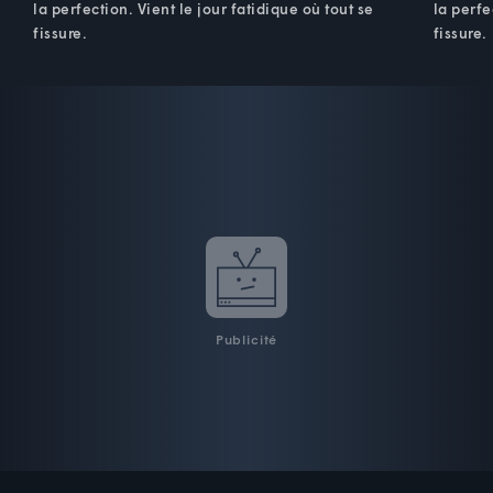
la perfection. Vient le jour fatidique où tout se
la perfe
fissure.
fissure.
Publicité