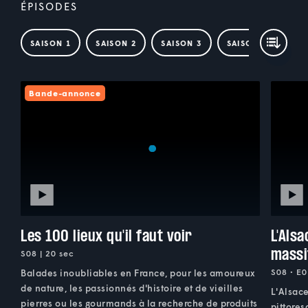
ÉPISODES
SAISON 1
SAISON 2
SAISON 3
SAISON 4
SAI
Bande-annonce
Les 100 lieux qu'il faut voir
L'Alsa
massi
S08 | 20 sec
S08 • E0
Balades inoubliables en France, pour les amoureux
de nature, les passionnés d'histoire et de vieilles
L'Alsac
pierres ou les gourmands à la recherche de produits
pittores