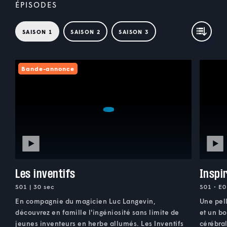
ÉPISODES
SAISON 1
SAISON 2
SAISON 3
Bande-annonce
Les inventifs
Inspi
S01 | 30 sec
S01 • E0
En compagnie du magicien Luc Langevin,
Une pell
découvrez en famille l'ingéniosité sans limite de
et un b
jeunes inventeurs en herbe allumés. Les Inventifs
cérébral