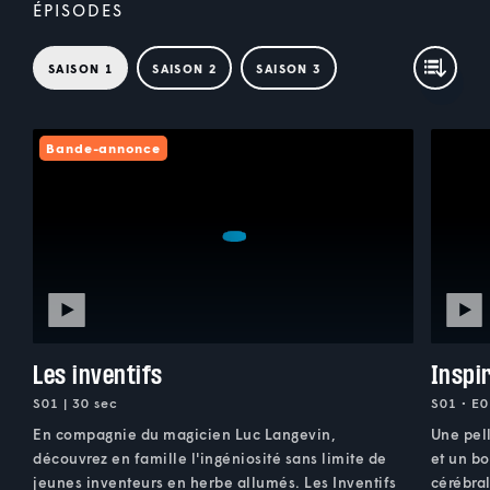
ÉPISODES
SAISON 1
SAISON 2
SAISON 3
Bande-annonce
Les inventifs
Inspi
S01 | 30 sec
S01 • E0
En compagnie du magicien Luc Langevin,
Une pell
découvrez en famille l'ingéniosité sans limite de
et un b
jeunes inventeurs en herbe allumés. Les Inventifs
cérébral