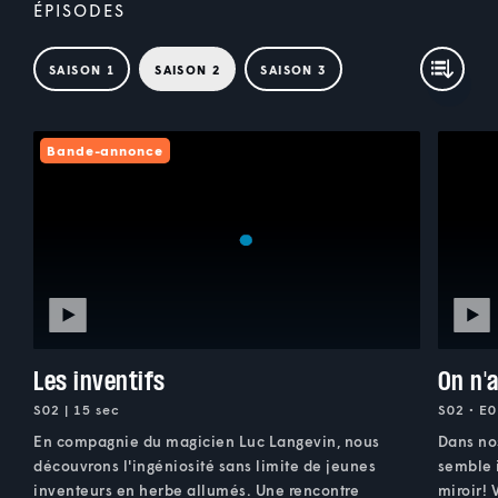
ÉPISODES
SAISON 1
SAISON 2
SAISON 3
Bande-annonce
Les inventifs
On n'
S02 | 15 sec
S02 • E0
En compagnie du magicien Luc Langevin, nous
Dans nos
découvrons l'ingéniosité sans limite de jeunes
semble 
inventeurs en herbe allumés. Une rencontre
miroir! 