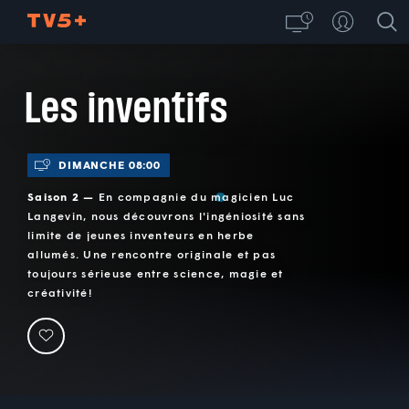
Les inventifs
DIMANCHE 08:00
Saison 2 —
En compagnie du magicien Luc
Langevin, nous découvrons l'ingéniosité sans
limite de jeunes inventeurs en herbe
allumés. Une rencontre originale et pas
toujours sérieuse entre science, magie et
créativité!