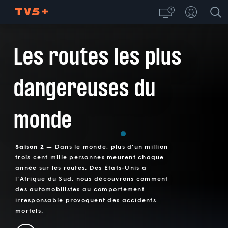
Les routes les plus
dangereuses du
monde
Saison 2 —
Dans le monde, plus d'un million
trois cent mille personnes meurent chaque
année sur les routes. Des États-Unis à
l'Afrique du Sud, nous découvrons comment
des automobilistes au comportement
irresponsable provoquent des accidents
mortels.