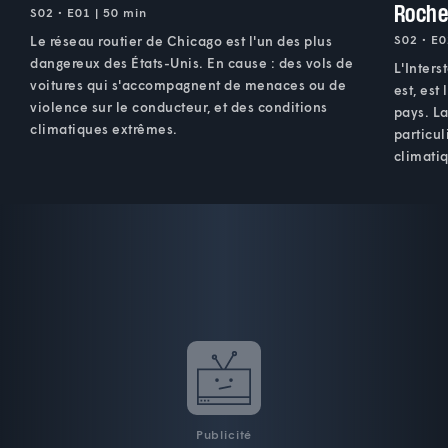
Roche
S02 • E01 | 50 min
S02 • E0
Le réseau routier de Chicago est l'un des plus
dangereux des États-Unis. En cause : des vols de
L'Inters
voitures qui s'accompagnent de menaces ou de
est, est
violence sur le conducteur, et des conditions
pays. L
climatiques extrêmes.
particul
climati
Publicité