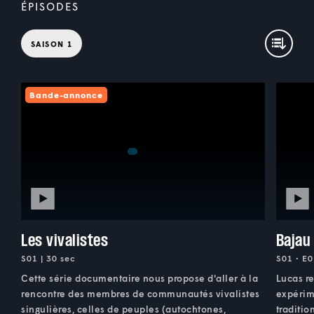
ÉPISODES
SAISON 1
Bande-annonce
Les vivalistes
Bajau
S01 | 30 sec
S01 • E0
Cette série documentaire nous propose d'aller à la
Lucas re
rencontre des membres de communautés vivalistes
expérim
singulières, celles de peuples (autochtones,
traditio