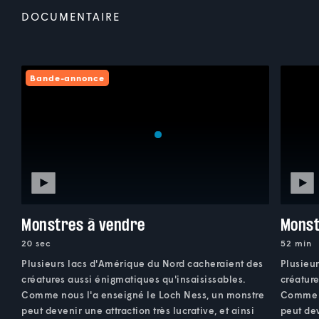
DOCUMENTAIRE
Bande-annonce
Monstres à vendre
Monst
20 sec
52 min
Plusieurs lacs d'Amérique du Nord cacheraient des
Plusieu
créatures aussi énigmatiques qu'insaisissables.
créature
Comme nous l'a enseigné le Loch Ness, un monstre
Comme n
peut devenir une attraction très lucrative, et ainsi
peut dev