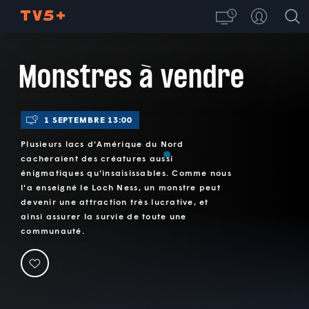
Monstres à vendre
1 SEPTEMBRE 13:00
Plusieurs lacs d'Amérique du Nord
cacheraient des créatures aussi
énigmatiques qu'insaisissables. Comme nous
l'a enseigné le Loch Ness, un monstre peut
devenir une attraction très lucrative, et
ainsi assurer la survie de toute une
communauté.