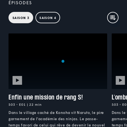
ÉPISODES
SAISON 3
SAISON 4
Enfin une mission de rang S!
L'omb
S03 • E01 | 22 min
S03 • E0
Dans le village caché de Konoha vit Naruto, le pire
Dans le 
garnement de l'académie des ninjas. Le passe-
garneme
temps favori de celui qui rêve de devenir le nouvel
temps fa