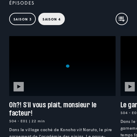
ÉPISODES
SAISON 3
SAISON 4
Oh?! S'il vous plaît, monsieur le
Le ga
facteur!
S04 • E0
S04 • E01 | 22 min
Dans le 
garneme
Dans le village caché de Konoha vit Naruto, le pire
temps fa
garnement de l'académie des ninjas. Le passe-