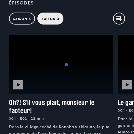
ÉPISODES
SAISON 3
SAISON 4
Oh?! S'il vous plaît, monsieur le
Le ga
facteur!
S04 • E0
S04 • E01 | 22 min
Dans le 
garneme
Dans le village caché de Konoha vit Naruto, le pire
temps fa
garnement de l'académie des ninjas. Le passe-