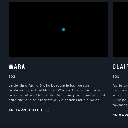
WARA
CLAI
S02
S01
Le destin d'Aïcha Diallo bascule le jour où son
Après un
professeur de droit Moutari Wara est rattrapé par son
toxicoman
passé soi-disant terroriste. Soutenue par le mouvement
services 
étudiant, elle se présente aux élections municipales.
lui reste
résidenc
EN SAVOIR PLUS
EN SAV