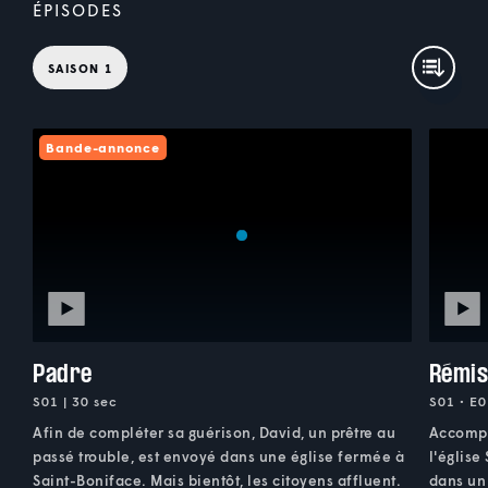
ÉPISODES
SAISON 1
Bande-annonce
Padre
Rémis
S01 | 30 sec
S01 • E0
Afin de compléter sa guérison, David, un prêtre au
Accompa
passé trouble, est envoyé dans une église fermée à
l'église
Saint-Boniface. Mais bientôt, les citoyens affluent.
dans un 