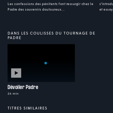
Les confessions des pénitents font ressurgir chez le
s'introd
Padre des souvenirs douloureux...
et essa
DANS LES COULISSES DU TOURNAGE DE
PADRE
Dévoiler Padre
26 min
TITRES SIMILAIRES