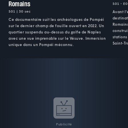
Romains
S01 • E0
S01 | 30 sec
Avant l'
destina
Ce documentaire suit les archéologues de Pompéi
Romains.
sur le dernier champ de fouille ouvert en 2022. Un
construi
quartier suspendu au-dessus du golfe de Naples
stations
avec une vue imprenable sur le Vésuve. Immersion
Saint-Tr
unique dans un Pompéi méconnu.
Publicité