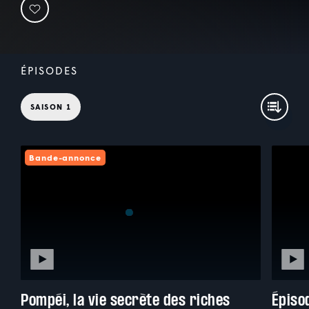
ÉPISODES
SAISON 1
Bande-annonce
Pompéi, la vie secrète des riches
Épiso