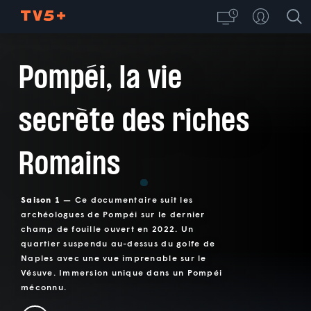
Pompéi, la vie
secrète des riches
Romains
Saison 1 —
Ce documentaire suit les
archéologues de Pompéi sur le dernier
champ de fouille ouvert en 2022. Un
quartier suspendu au-dessus du golfe de
Naples avec une vue imprenable sur le
Vésuve. Immersion unique dans un Pompéi
méconnu.