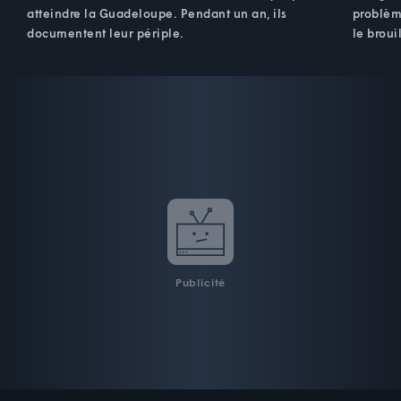
atteindre la Guadeloupe. Pendant un an, ils
problèm
documentent leur périple.
le broui
Publicité