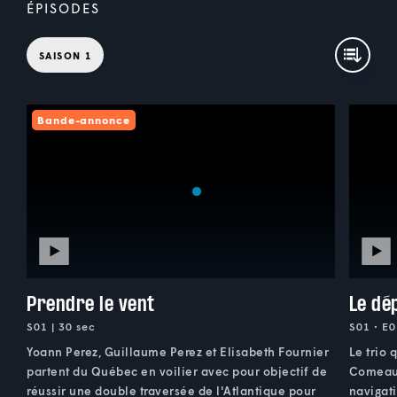
ÉPISODES
SAISON 1
Bande-annonce
Prendre le vent
Le dé
S01 | 30 sec
S01 • E0
Yoann Perez, Guillaume Perez et Elisabeth Fournier
Le trio 
partent du Québec en voilier avec pour objectif de
Comeau. 
réussir une double traversée de l'Atlantique pour
navigati