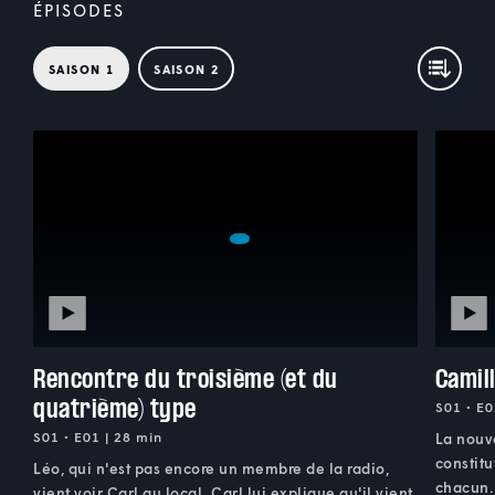
ÉPISODES
SAISON 1
SAISON 2
Rencontre du troisième (et du
Camil
quatrième) type
S01 • E0
S01 • E01 | 28 min
La nouv
constitu
Léo, qui n'est pas encore un membre de la radio,
chacun.
vient voir Carl au local. Carl lui explique qu'il vient