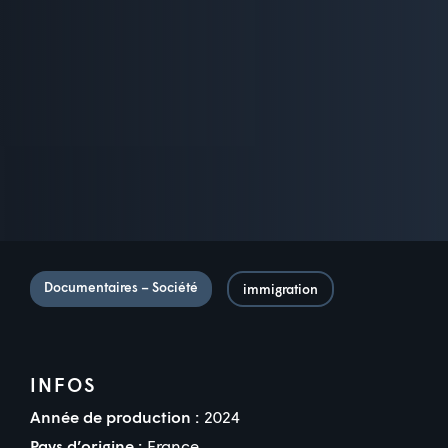
Documentaires – Société
immigration
INFOS
Année de production :
2024
Pays d’origine :
France