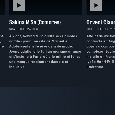
Sakina M'Sa (Comores)
Orvedi Claud
S03 • E03 | 26 min
S03 • E04 | 27 mi
st
À 7 ans, Sakina M'Sa quitte ses Comores
Atteint de dysto
,
natales pour une cité de Marseille.
contracté en Ang
rmé
Adolescente, elle rêve déjà de mode.
appris à compos
Jeune adulte, elle fuit un mariage arrangé
complexe. Souten
et s'installe à Paris, où elle milite et lance
installé en Franc
.
une marque résolument durable et
lycée Henri IV, i
inclusive.
littérature.