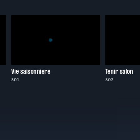
Vie saisonnière
Tenir salon
S01
S02