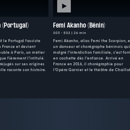
 (Portugal)
Femi Akanho (Bénin)
S03 • E02 | 26 min
it le Portugal fasciste
Femi Akanho, alias Femi the Scorpion, e
n France et devient
un danseur et chorégraphe béninois qui
uble à Paris, un métier
malgré l'interdiction familiale, s'est fo
ue fièrement l'intitulé.
en cachette dès l'enfance. Arrivé en
éjugés sur ses origines
France en 2016, il chorégraphie pour
elle raconte son histoire.
l'Opéra Garnier et le théâtre de Chaillot