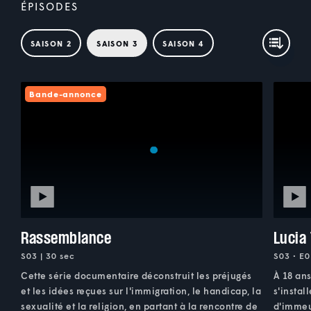
ÉPISODES
SAISON 2
SAISON 3
SAISON 4
Bande-annonce
Rassemblance
Lucia 
S03 | 30 sec
S03 • E0
Cette série documentaire déconstruit les préjugés
À 18 ans
et les idées reçues sur l'immigration, le handicap, la
s'instal
sexualité et la religion, en partant à la rencontre de
d'immeu