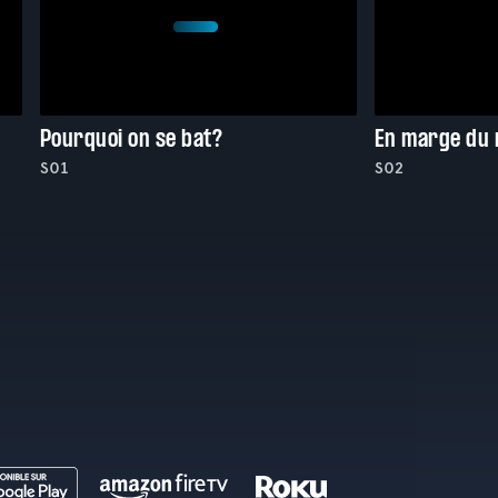
Pourquoi on se bat?
En marge du
S01
S02