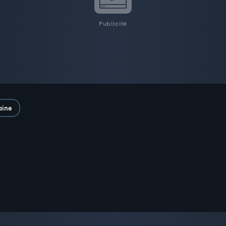
Publicité
aine