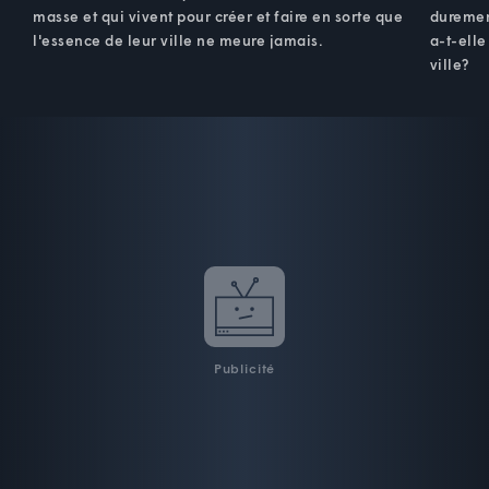
masse et qui vivent pour créer et faire en sorte que
duremen
l'essence de leur ville ne meure jamais.
a-t-elle
ville?
Publicité