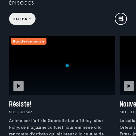
ÉPISODES
SAISON 1
Bande-annonce
Résiste!
Nouve
S01 | 30 sec
S01 • E0
Animé par l'artiste Gabrielle Laïla Tittley, alias
Le cult
Pony, ce magazine culturel nous emmène à la
Orléans.
rencontre d'artistes qui résistent à la culture de
États-Un