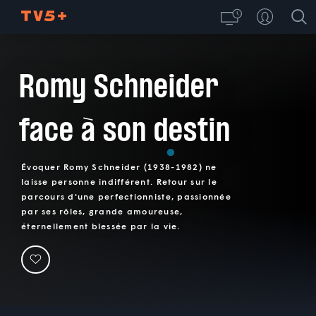
Romy Schneider
face à son destin
Évoquer Romy Schneider (1938-1982) ne
laisse personne indifférent. Retour sur le
parcours d'une perfectionniste, passionnée
par ses rôles, grande amoureuse,
éternellement blessée par la vie.