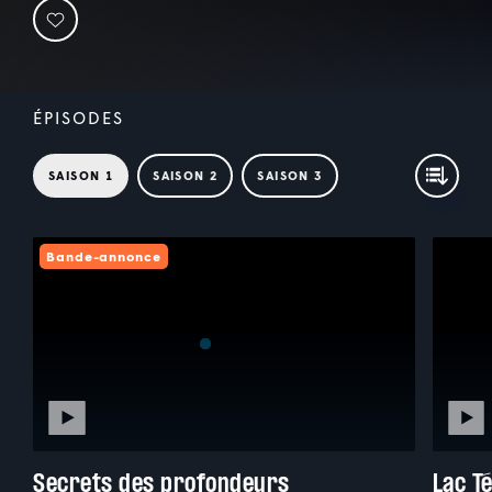
ÉPISODES
SAISON 1
SAISON 2
SAISON 3
Bande-annonce
Secrets des profondeurs
Lac T