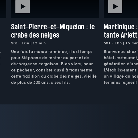
Saint-Pierre-et-Miquelon : le
Martinique 
crabe des neiges
tante Arlett
S01 • E04 | 12 min
S01 • E05 | 15 mi
.
Une fois la marée terminée, il est temps
Bienvenue chez 
e
pour Stéphane de rentrer au port et de
hôtel-restaurant
e
décharger sa cargaison. Bien vivre, pour
génération d'une
ce pêcheur, consiste aussi à transmettre
L'établissement 
cette tradition du crabe des neiges, vieille
un village au nord
de plus de 300 ans, à ses fils.
femmes règnent 