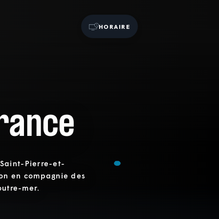
HORAIRE
France
aint-Pierre-et-
ion en compagnie des
outre-mer.