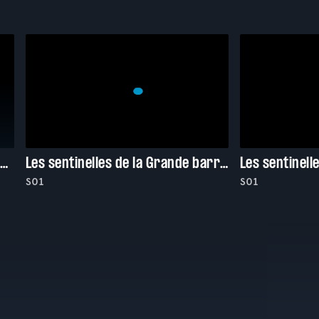
Histoires de phoques : Entre terre et mer
Les sentinelles de la Grande barrière de corail
Les sentinell
S01
S01