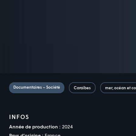
Documentaires – Société
Caraïbes
mer, océan et co
INFOS
Année de production :
2024
Pays d’origine :
France