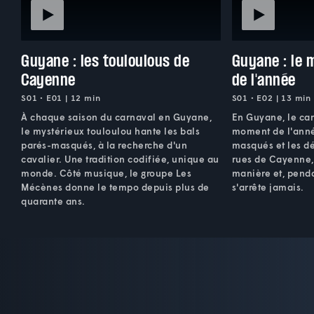
Guyane : les touloulous de
Guyane : le 
Cayenne
de l'année
S01 • E01 | 12 min
S01 • E02 | 13 min
À chaque saison du carnaval en Guyane,
En Guyane, le car
le mystérieux touloulou hante les bals
moment de l'année
parés-masqués, à la recherche d'un
masqués et les dé
cavalier. Une tradition codifiée, unique au
rues de Cayenne,
monde. Côté musique, le groupe Les
manière et, penda
Mécènes donne le tempo depuis plus de
s'arrête jamais.
quarante ans.