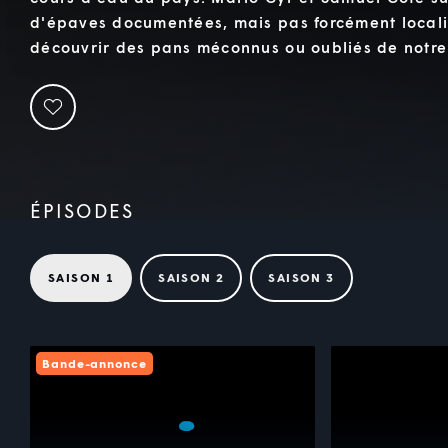
d'épaves documentées, mais pas forcément localis
découvrir des pans méconnus ou oubliés de notre 
ÉPISODES
SAISON 1
SAISON 2
SAISON 3
Bande-annonce