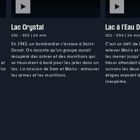
Lac Crystal
Lac à l'Eau 
S01 • E03 | 24 min
S01 • E04 | 24 mi
En 1943, un bombardier s'écrase à Saint-
C'est un défi de
Donat. On raconte qu'un groupe aurait
relever Mario et
récupéré des armes et des munitions qui
les mener jusqu'
 et
se trouvaient à bord pour les jeter dans un
trésor attendait
'un
lac. La mission de Sam et Mario : retrouver
suivons les deux
les armes et les munitions.
étapes menant à
inespérée.