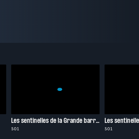
Les sentinelles de la Grande barrière de corail
Les sentinell
S01
S01