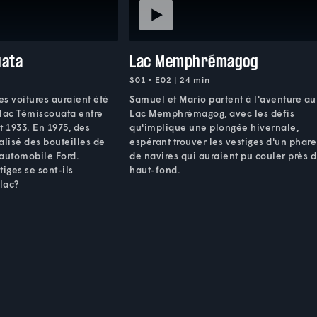
uata
Lac Memphrémagog
S01 • E02 | 24 min
s voitures auraient été
Samuel et Mario partent à l'aventure au
 lac Témiscouata entre
Lac Memphrémagog, avec les défis
t 1933. En 1975, des
qu'implique une plongée hivernale,
alisé des bouteilles de
espérant trouver les vestiges d'un phare
e automobile Ford.
de navires qui auraient pu couler près d
iges se sont-ils
haut-fond.
 lac?