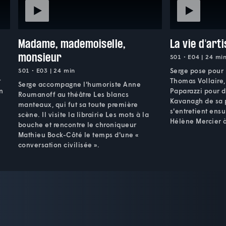
Madame, mademoiselle,
La vie d'arti
monsieur
S01 • E04 | 24 mi
S01 • E03 | 24 min
Serge pose pour 
t
Thomas Vollaire,
Serge accompagne l'humoriste Anne
n
Paparazzi pour 
Roumanoff au théâtre Les blancs
Kavanagh de sa p
manteaux, qui fut sa toute première
s'entretient ensu
scène. Il visite la librairie Les mots à la
Hélène Mercier à
bouche et rencontre le chroniqueur
Mathieu Bock-Côté le temps d'une «
conversation civilisée ».