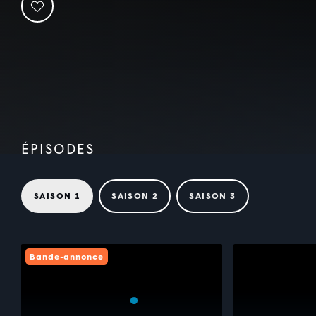
ÉPISODES
SAISON 1
SAISON 2
SAISON 3
Bande-annonce