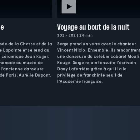
ge
Voyage au bout de la nuit
S01 • E02 | 24 min
usée de la Chasse et de la
Serge prend un verre avec le chanteur
e Lapointe et se rend au
Vincent Niclo. Ensemble, ils rencontren
e céramique Jean Roger.
une danseuse du célèbre cabaret Mouli
romenade au musée de
Rouge. Serge rejoint ensuite l'écrivain
 l'ancienne danseuse
Dany Laferrière grâce à qui il a le
 de Paris, Aurélie Dupont.
privilège de franchir le seuil de
l'Académie française.