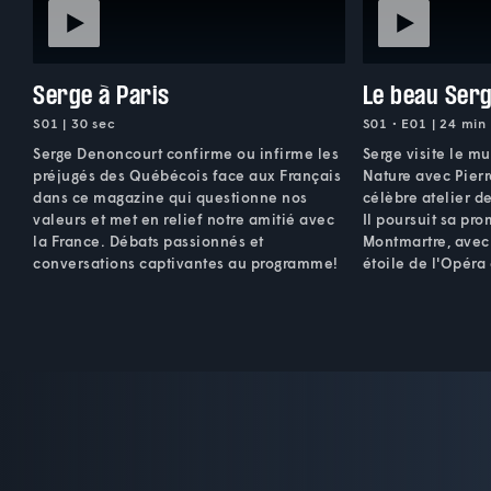
Serge à Paris
Le beau Ser
S01 | 30 sec
S01 • E01 | 24 min
Serge Denoncourt confirme ou infirme les
Serge visite le m
préjugés des Québécois face aux Français
Nature avec Pierr
dans ce magazine qui questionne nos
célèbre atelier d
valeurs et met en relief notre amitié avec
Il poursuit sa p
la France. Débats passionnés et
Montmartre, avec
conversations captivantes au programme!
étoile de l'Opéra