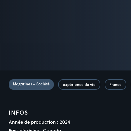
Magazines – Société
expérience de vie
France
INFOS
Année de production :
2024
Pays d’origine :
Canada