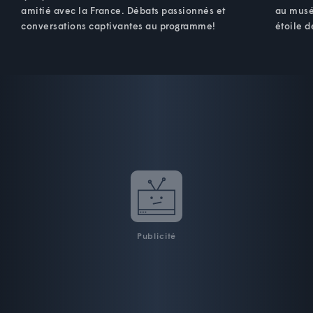
amitié avec la France. Débats passionnés et
au musé
conversations captivantes au programme!
étoile d
Publicité