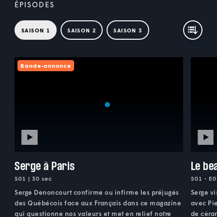
ÉPISODES
SAISON 1
SAISON 2
SAISON 3
Bande-annonce
Serge à Paris
Le be
S01 | 30 sec
S01 • E0
Serge Denoncourt confirme ou infirme les préjugés
Serge vi
des Québécois face aux Français dans ce magazine
avec Pie
qui questionne nos valeurs et met en relief notre
de céra