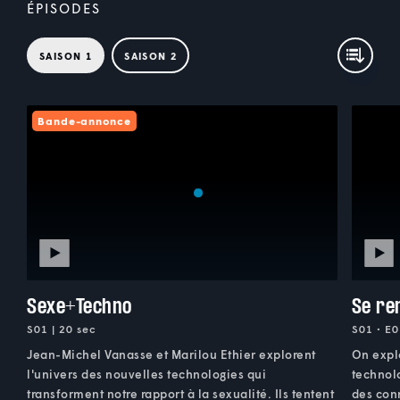
ÉPISODES
SAISON 1
SAISON 2
Bande-annonce
Sexe+Techno
Se re
S01 | 20 sec
S01 • E0
Jean-Michel Vanasse et Marilou Ethier explorent
On explo
l'univers des nouvelles technologies qui
technol
transforment notre rapport à la sexualité. Ils tentent
des con