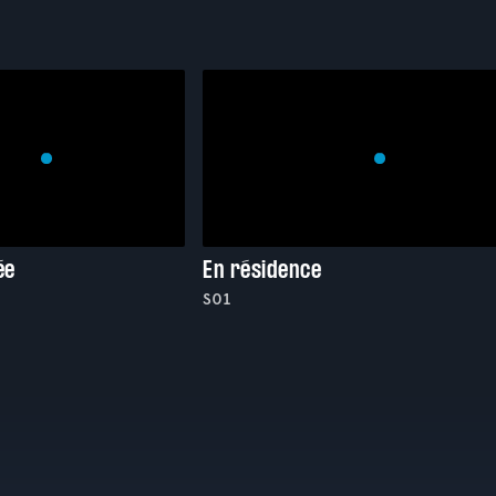
ée
En résidence
S01