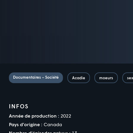
Documentaires – Société
Acadie
moeurs
sex
INFOS
Année de production :
2022
Pays d’origine :
Canada
Nombre d’épisodes prévus :
13