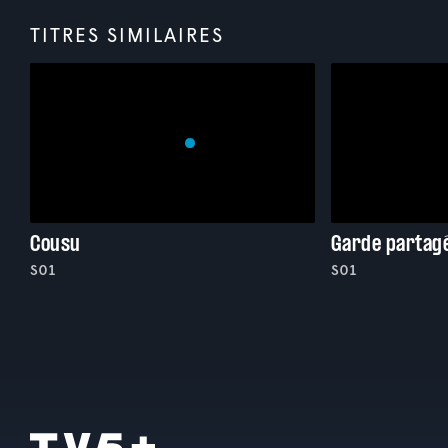
TITRES SIMILAIRES
Cousu
Garde partag
S01
S01