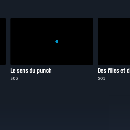
Le sens du punch
Des filles et 
S03
S01