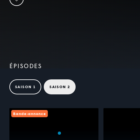
ÉPISODES
SAISON 1
SAISON 2
Bande-annonce