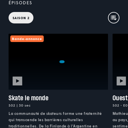
ÉPISODES
SAISON 2
Bande-annonce
Skate le monde
Ouest
S02 | 30 sec
S02 • E0
La communauté de skateurs forme une fraternité
Mathieu
qui transcende les barrières culturelles
au pays,
traditionnelles. De la Finlande à l'Argentine en
sentime