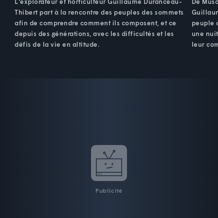
L'explorateur et horticulteur Guillaume Duranceau-
De Musc
Thibert part à la rencontre des peuples des sommets
Guillau
afin de comprendre comment ils composent, et ce
peuple q
depuis des générations, avec les difficultés et les
une nuit
défis de la vie en altitude.
leur co
Publicité