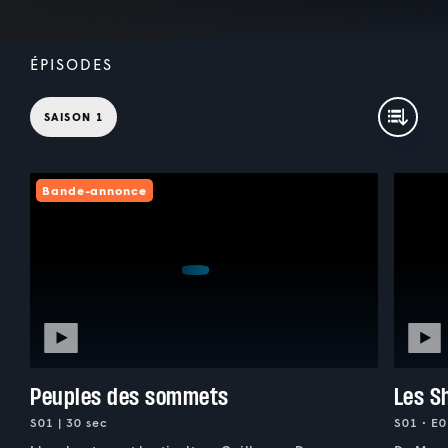
ÉPISODES
SAISON 1
Bande-annonce
Peuples des sommets
Les S
S01 | 30 sec
S01 • E0