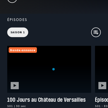
ÉPISODES
SAISON 1
Bande-annonce
100 Jours au Château de Versailles
Épiso
S01 | 30 sec
S01 • E0