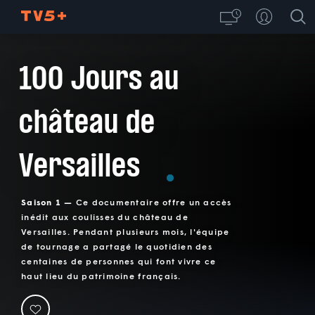
100 Jours au
château de
Versailles
Saison 1 —
Ce documentaire offre un accès
inédit aux coulisses du château de
Versailles. Pendant plusieurs mois, l'équipe
de tournage a partagé le quotidien des
centaines de personnes qui font vivre ce
haut lieu du patrimoine français.