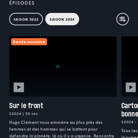
ÉPISODES
SAISON 2022
SAISON 2024
Bande-annonce
Sur le front
Carto
bonne
S2024 | 30 sec
S2024 • 
Hugo Clément nous emmène au plus près des
femmes et des hommes qui se battent pour
Tous les
défendre la planète, là où il y a urgence. Rencontre
légumes