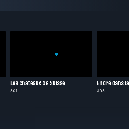
Les châteaux de Suisse
Encré dans l
S01
S03