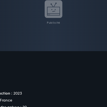
Publicité
ction :
2023
France
des prévus :
20