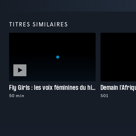
TITRES SIMILAIRES
Fly Girls : les voix féminines du hip-hop en Suisse
Demain l'Afriq
50 min
S01