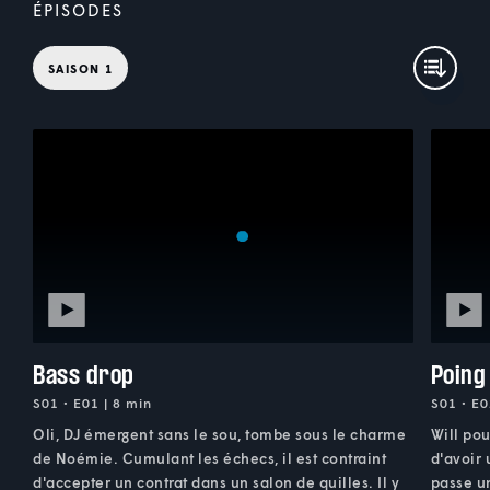
ÉPISODES
SAISON 1
Bass drop
Poing
S01 • E01 | 8 min
S01 • E0
Oli, DJ émergent sans le sou, tombe sous le charme
Will pou
de Noémie. Cumulant les échecs, il est contraint
d'avoir
d'accepter un contrat dans un salon de quilles. Il y
passe u