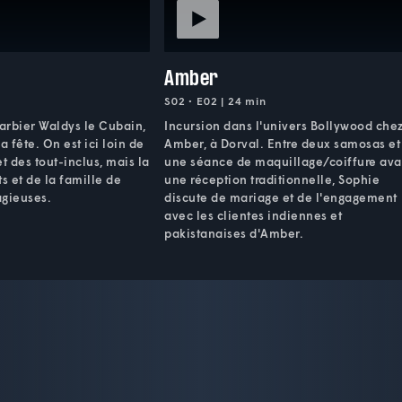
Amber
S02 • E02 | 24 min
barbier Waldys le Cubain,
Incursion dans l'univers Bollywood che
a fête. On est ici loin de
Amber, à Dorval. Entre deux samosas et
t des tout-inclus, mais la
une séance de maquillage/coiffure ava
s et de la famille de
une réception traditionnelle, Sophie
agieuses.
discute de mariage et de l'engagement
avec les clientes indiennes et
pakistanaises d'Amber.