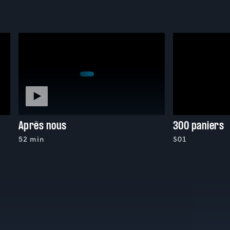
Après nous
300 paniers
52 min
S01