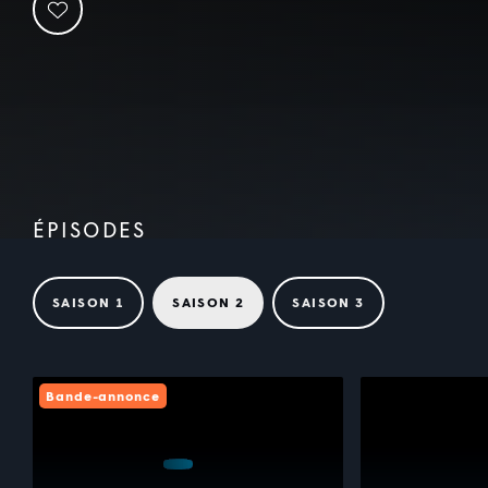
ÉPISODES
SAISON 1
SAISON 2
SAISON 3
Bande-annonce