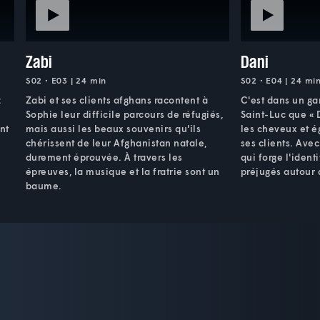
Zabi
Dani
S02 • E03 | 24 min
S02 • E04 | 24 mi
z
Zabi et ses clients afghans racontent à
C'est dans un g
Sophie leur difficile parcours de réfugiés,
Saint-Luc que « 
nt
mais aussi les beaux souvenirs qu'ils
les cheveux et ég
chérissent de leur Afghanistan natale,
ses clients. Avec
durement éprouvée. À travers les
qui forge l'identi
épreuves, la musique et la fratrie sont un
préjugés autour
baume.