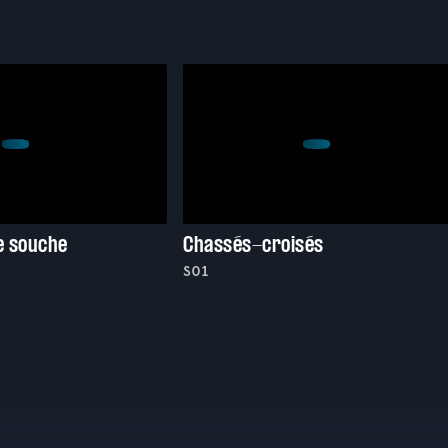
e souche
Chassés-croisés
S01