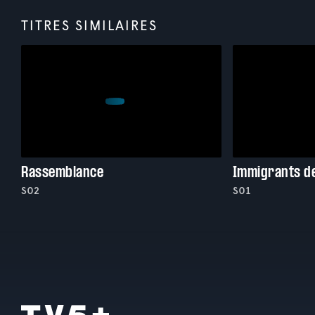
TITRES SIMILAIRES
Rassemblance
Immigrants d
S02
S01