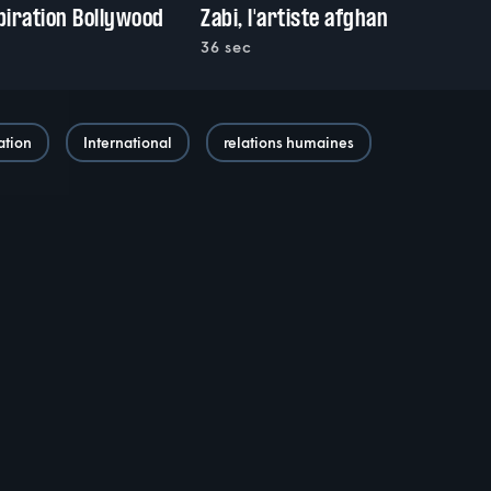
piration Bollywood
Zabi, l'artiste afghan
36 sec
ation
International
relations humaines