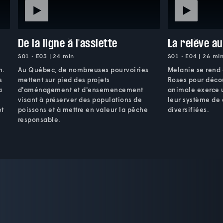
De la ligne à l'assiette
La relève a
S01 • E03 | 24 min
S01 • E04 | 26 mi
n.
Au Québec, de nombreuses pourvoiries
Melanie se rend 
s
mettent sur pied des projets
Roses pour décou
a
d'aménagement et d'ensemencement
animale exerce u
visant à préserver des populations de
leur système de 
et
poissons et à mettre en valeur la pêche
diversifiées.
responsable.