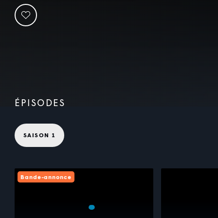
ÉPISODES
SAISON 1
Bande-annonce