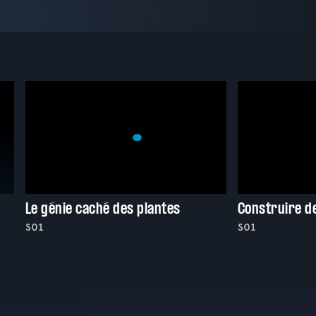
Le génie caché des plantes
Construire d
S01
S01