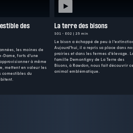
estible des
La terre des bisons
S01 • E02 | 25 min
Le bison a échappé de peu à l'extinctio
Aujourd'hui, il a repris sa place dans no
années, les moines de
prairies et dans les fermes d'élevage. L
e-Dame, forts d'une
famille Demontigny de La Terre des
s'approvisionner à même
Bisons, à Rawdon, nous fait découvrir c
re, mettent en valeur les
animal emblématique.
rs comestibles du
abitent.