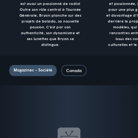
est aussi un passionné de radio!
et passionnée,
Outre son rôle central à Tournée
pour une plus g
Générale, Bryan planche sur des
et davantage d’in
projets de balado, sa nouvelle
derrière le pro
passion. C’est par son
modèles, qui
authenticité, son dynamisme et
rencontres ent
ses lunettes que Bryan se
issus des 
distingue.
culturelles et le
Magazines – Société
Canada