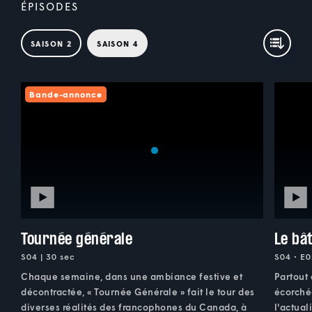
ÉPISODES
SAISON 2
SAISON 4
Bande-annonce
Tournée générale
Le bâ
S04 | 30 sec
S04 • E0
Chaque semaine, dans une ambiance festive et
Partout
décontractée, « Tournée Générale » fait le tour des
écorchée
diverses réalités des francophones du Canada, à
l'actual