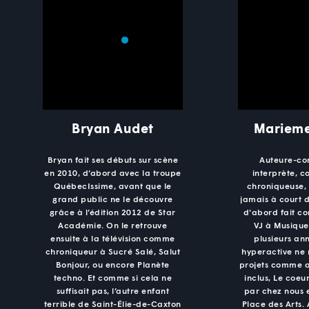
Bryan Audet
Marieme
Bryan fait ses débuts sur scène
Auteure-co
en 2010, d’abord avec la troupe
interprète, 
QuébecIssime, avant que le
chroniqueuse,
grand public ne le découvre
jamais à court d'
grâce à l’édition 2012 de Star
d'abord fait c
Académie. On le retrouve
VJ à Musique
ensuite à la télévision comme
plusieurs ann
chroniqueur à Sucré Salé, Salut
hyperactive ne
Bonjour, ou encore Planète
projets comme a
techno. Et comme si cela ne
inclus, Le coeur
suffisait pas, l’autre enfant
par chez nous 
terrible de Saint-Élie-de-Caxton
Place des Arts.