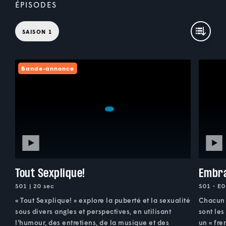
ÉPISODES
SAISON 1
Bande-annonce
Tout Sexplique!
Embra
S01 | 20 sec
S01 • E0
« Tout Sexplique! » explore la puberté et la sexualité
Chacun 
sous divers angles et perspectives, en utilisant
sont le
l'humour, des entretiens, de la musique et des
un « fre