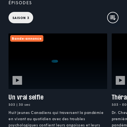
ÉPISODES
SAISON 3
Bande-annonce
Un vrai selfie
Théra
S03 | 30 sec
S03 • E0
Huit jeunes Canadiens qui traversent la pandémie
Dr. Chev
en vivant au quotidien avec des troubles
premièr
psychologiques confient leurs angoisses et leurs
pandémie