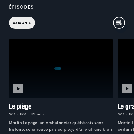
ÉPISODES
SAISON 1
Le piège
Le gr
S01 • E01 | 45 min
S01 • E0
Martin Lepage, un ambulancier québécois sans
Martin 
histoire, se retrouve pris au piège d'une affaire bien
certain 