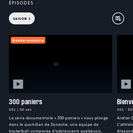
ÉPISODES
SAISON 1
Bande-annonce
300 paniers
Bienv
S01 | 30 sec
S01 • E0
La série documentaire « 300 paniers » nous plonge
Arafan D
dans le quotidien de Dynastie, une équipe de
L'athlèt
basketball composée d'adolescents québécois,
Alexandr