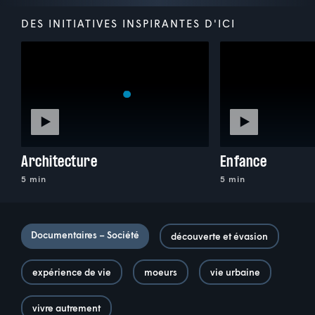
DES INITIATIVES INSPIRANTES D'ICI
Architecture
Enfance
5 min
5 min
Documentaires – Société
découverte et évasion
expérience de vie
moeurs
vie urbaine
vivre autrement